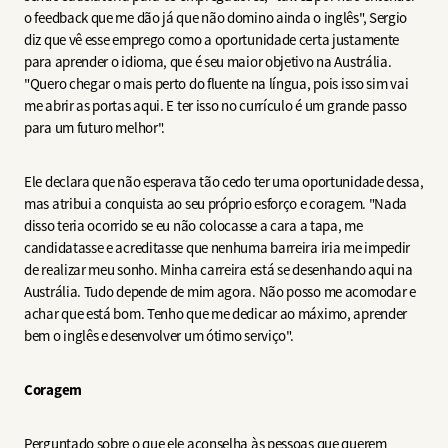
o feedback que me dão já que não domino ainda o inglês", Sergio
diz que vê esse emprego como a oportunidade certa justamente
para aprender o idioma, que é seu maior objetivo na Austrália.
"Quero chegar o mais perto do fluente na língua, pois isso sim vai
me abrir as portas aqui. E ter isso no currículo é um grande passo
para um futuro melhor".
Ele declara que não esperava tão cedo ter uma oportunidade dessa,
mas atribui a conquista ao seu próprio esforço e coragem. "Nada
disso teria ocorrido se eu não colocasse a cara a tapa, me
candidatasse e acreditasse que nenhuma barreira iria me impedir
de realizar meu sonho. Minha carreira está se desenhando aqui na
Austrália. Tudo depende de mim agora. Não posso me acomodar e
achar que está bom. Tenho que me dedicar ao máximo, aprender
bem o inglês e desenvolver um ótimo serviço".
Coragem
Perguntado sobre o que ele aconselha às pessoas que querem