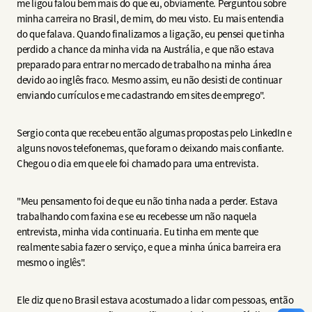
me ligou falou bem mais do que eu, obviamente. Perguntou sobre
minha carreira no Brasil, de mim, do meu visto. Eu mais entendia
do que falava. Quando finalizamos a ligação, eu pensei que tinha
perdido a chance da minha vida na Austrália, e que não estava
preparado para entrar no mercado de trabalho na minha área
devido ao inglês fraco. Mesmo assim, eu não desisti de continuar
enviando currículos e me cadastrando em sites de emprego".
Sergio conta que recebeu então algumas propostas pelo LinkedIn e
alguns novos telefonemas, que foram o deixando mais confiante.
Chegou o dia em que ele foi chamado para uma entrevista.
"Meu pensamento foi de que eu não tinha nada a perder. Estava
trabalhando com faxina e se eu recebesse um não naquela
entrevista, minha vida continuaria. Eu tinha em mente que
realmente sabia fazer o serviço, e que a minha única barreira era
mesmo o inglês".
Ele diz que no Brasil estava acostumado a lidar com pessoas, então