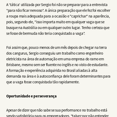
A 'tática' utilizada por Sergio foi não se preparar para a entrevista
"para não ficar nervoso". A única preparação que ele fez foi escolher
a roupa mais adequada para a ocasião e "caprichar" na aparência,
pois, segundo ele, "isso importa muito em qualquer vaga que se
busque na Austrália ou em qualquer outro lugar. Tenho certeza que
se fosse de bermuda não teria conquistado a vaga".
Foi assim que, pouco menos de um mês depois de chegar na terra
dos cangurus, Sergio conseguiu um trabalho como engenheiro
eletricista na área de automação em uma empresa do ramo em
Brisbane, mesmo sem ser fluente no inglês e no visto de estudante.
A formação e experiência adquirida no Brasil aliadas à alta
demanda na área e à autoconfiança dele foram determinantes para
que a vaga fosse conquistada tão rapidamente.
Oportunidade e perseverança
Apesar de dizer que não sabe se sua performance no trabalho está
sendo satisfatória para os empregadores, "talvez por não entender