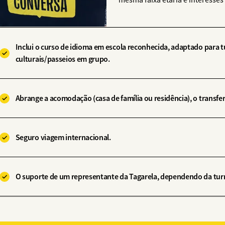
mesma faixa etária e interess
Inclui o curso de idioma em escola reconhecida, adaptado para t
culturais/passeios em grupo.
Abrange a acomodação (casa de família ou residência), o transfer
Seguro viagem internacional.
O suporte de um representante da Tagarela, dependendo da tur