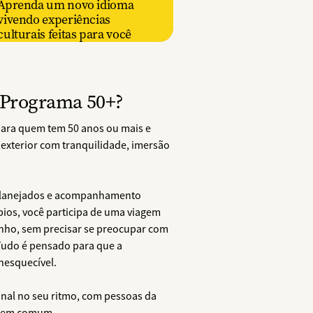
Aprenda um novo idioma
vivendo experiências
culturais feitas para você
 Programa 50+?
para quem tem 50 anos ou mais e
exterior com tranquilidade, imersão
 planejados e acompanhamento
ios, você participa de uma viagem
inho, sem precisar se preocupar com
 Tudo é pensado para que a
inesquecível.
onal no seu ritmo, com pessoas da