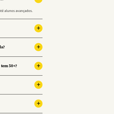
até alunos avançados.
da?
 tem 50+?