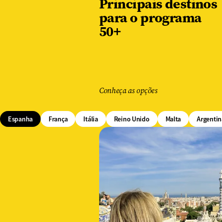
Principais destinos
para o programa
50+
Conheça as opções
Espanha
França
Itália
Reino Unido
Malta
Argentin