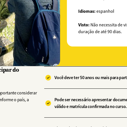
Idiomas:
espanhol​
Visto:
Não necessita de vi
duração de até 90 dias.
cipar do
Você deve ter 50 anos ou mais para part
mportante considerar
Pode ser necessário apresentar docum
nforme o país, a
válido e matrícula confirmada no curso.