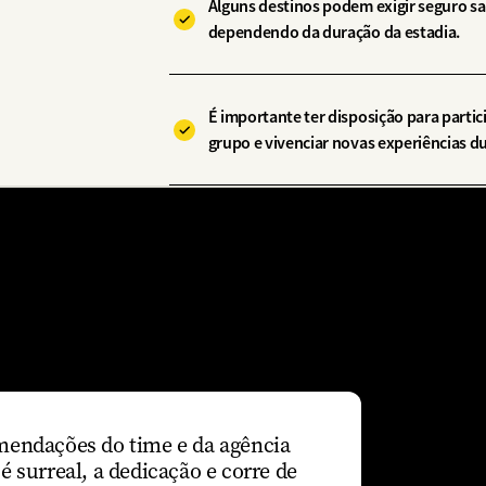
Alguns destinos podem exigir seguro s
dependendo da duração da estadia.
É importante ter disposição para partic
grupo e vivenciar novas experiências d
mendações do time e da agência
é surreal, a dedicação e corre de