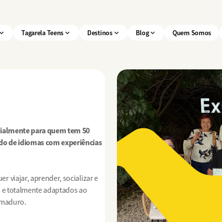
Tagarela Teens
Destinos
Blog
Quem Somos
ecialmente para quem tem 50
do de idiomas com experiências
 viajar, aprender, socializar e
, e totalmente adaptados ao
 maduro.