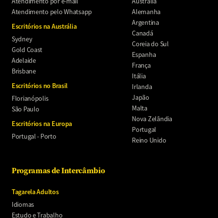
Atendimento por e-mail
Austrália
Atendimento pelo Whatsapp
Alemanha
Argentina
Escritórios na Austrália
Canadá
Sydney
Coreia do Sul
Gold Coast
Espanha
Adelaide
França
Brisbane
Itália
Escritórios no Brasil
Irlanda
Japão
Florianópolis
Malta
São Paulo
Nova Zelândia
Escritórios na Europa
Portugal
Portugal - Porto
Reino Unido
Programas de Intercâmbio
Tagarela Adultos
Idiomas
Estudo e Trabalho