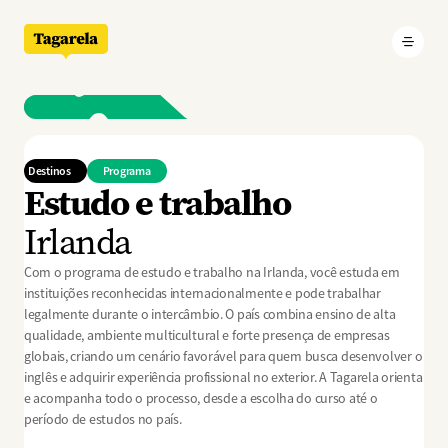
Pular para o conteúdo principal
Desenvolva seu inglês e sua
experiência profissional em
um dos países mais
acolhedores da Europa
Destinos
Programa
Estudo e trabalho
Irlanda
Com o programa de estudo e trabalho na Irlanda, você estuda em
instituições reconhecidas internacionalmente e pode trabalhar
legalmente durante o intercâmbio. O país combina ensino de alta
qualidade, ambiente multicultural e forte presença de empresas
globais, criando um cenário favorável para quem busca desenvolver o
inglês e adquirir experiência profissional no exterior. A Tagarela orienta
e acompanha todo o processo, desde a escolha do curso até o
período de estudos no país.