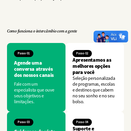
Como funciona o intercâmbio com a gente
Passo 01
Passo 02
Apresentamos as
Agende uma
melhores opções
conversa através
para você
dos nossos canais
Seleção personalizada
Fale com um
de programas, escolas
especialista que ouve
e destinos que cabem
seus objetivos e
no seu sonho e no seu
limitações.
bolso.
Passo 03
Passo 04
Suporte e