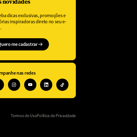
s novidades
eba dicas exclusivas, promoções e
órias inspiradoras direto no seu e-
.
Quero me cadastrar
mpanhe nas redes
Termos de Uso
Política de Privacidade