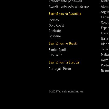
Atendimento por e-mail
Austr
Atendimento pelo Whatsapp
Alem
Argen
Escritórios na Austrália
Cana
Sydney
Corei
Gold Coast
Espa
Adelaide
Franç
Brisbane
Itália
Escritórios no Brasil
Irlan
Japã
Florianópolis
Malta
São Paulo
Nova 
Escritórios na Europa
Portu
Portugal - Porto
Reino
© 2025 Tagarela Intercâmbios