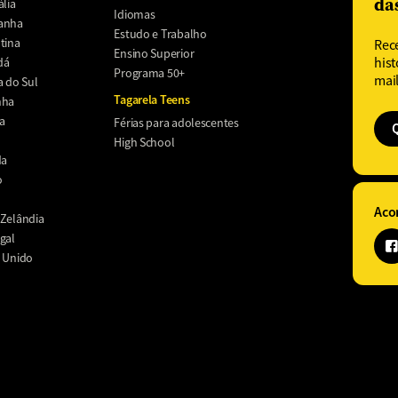
da
ália
Idiomas
anha
Estudo e Trabalho
tina
Rec
Ensino Superior
dá
hist
Programa 50+
mail
a do Sul
Tagarela Teens
nha
a
Férias para adolescentes
High School
da
o
Aco
Zelândia
gal
 Unido