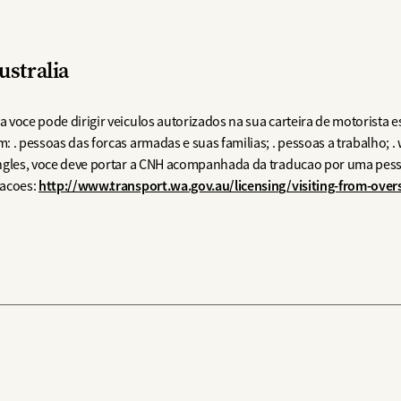
ustralia
ia voce pode dirigir veiculos autorizados na sua carteira de motorista 
: . pessoas das forcas armadas e suas familias; . pessoas a trabalho; . 
m ingles, voce deve portar a CNH acompanhada da traducao por uma pes
http://www.transport.wa.gov.au/licensing/visiting-from-over
macoes: