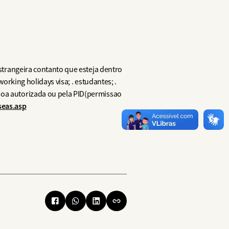
estrangeira contanto que esteja dentro
working holidays visa; . estudantes; .
soa autorizada ou pela PID(permissao
seas.asp