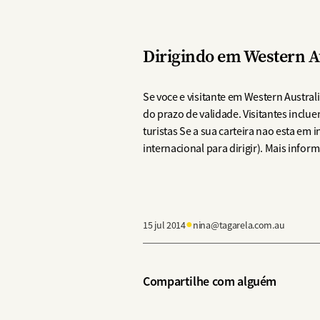
Dirigindo em Western A
Se voce e visitante em Western Austral
do prazo de validade. Visitantes incluem
turistas Se a sua carteira nao esta e
internacional para dirigir). Mais infor
●
15 jul 2014
nina@tagarela.com.au
Compartilhe com alguém