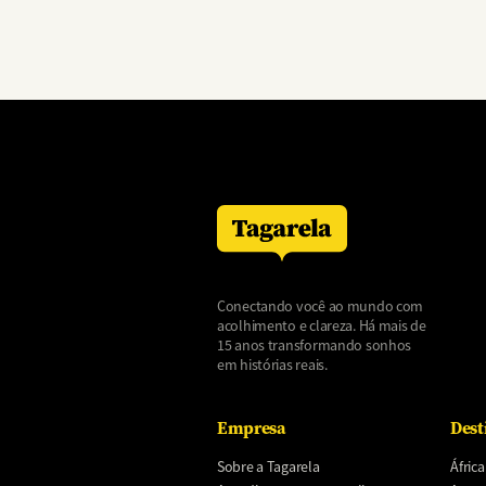
Conectando você ao mundo com
acolhimento e clareza. Há mais de
15 anos transformando sonhos
em histórias reais.
Empresa
Dest
Sobre a Tagarela
África