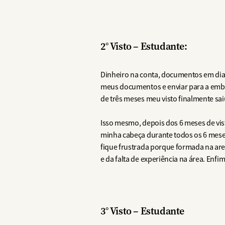
2° Visto – Estudante:
Dinheiro na conta, documentos em dia, 
meus documentos e enviar para a embai
de três meses meu visto finalmente sa
Isso mesmo, depois dos 6 meses de vist
minha cabeça durante todos os 6 meses
fique frustrada porque formada na area
e da falta de experiência na área. Enf
3° Visto – Estudante