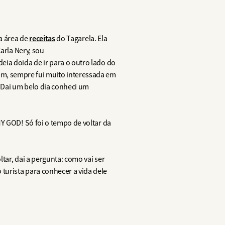
receitas
a área de
do Tagarela. Ela
rla Nery, sou
eia doida de ir para o outro lado do
m, sempre fui muito interessada em
 Dai um belo dia conheci um
Y GOD! Só foi o tempo de voltar da
tar, dai a pergunta: como vai ser
turista para conhecer a vida dele