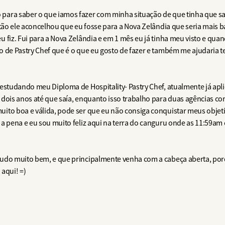
para saber o que iamos fazer com minha situação de que tinha que sa
ntão ele aconcelhou que eu fosse para a Nova Zelândia que seria mais b
 fiz. Fui para a Nova Zelândia e em 1 mês eu já tinha meu visto e quan
o de Pastry Chef que é o que eu gosto de fazer e também me ajudaria t
estudando meu Diploma de Hospitality- Pastry Chef, atualmente já apli
 dois anos até que saía, enquanto isso trabalho para duas agências co
ito boa e válida, pode ser que eu não consiga conquistar meus objet
a pena e eu sou muito feliz aqui na terra do canguru onde as 11:59am 
tudo muito bem, e que principalmente venha com a cabeça aberta, por
aqui! =)