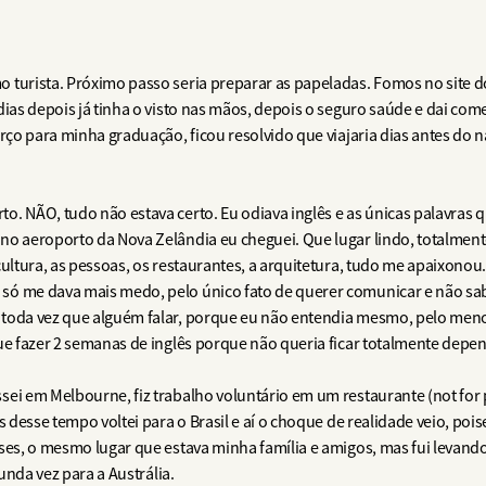
 turista. Próximo passo seria preparar as papeladas. Fomos no site
 dias depois já tinha o visto nas mãos, depois o seguro saúde e dai 
arço para minha graduação, ficou resolvido que viajaria dias antes d
. NÃO, tudo não estava certo. Eu odiava inglês e as únicas palavras qu
no aeroporto da Nova Zelândia eu cheguei. Que lugar lindo, totalment
cultura, as pessoas, os restaurantes, a arquitetura, tudo me apaixonou
só me dava mais medo, pelo único fato de querer comunicar e não s
toda vez que alguém falar, porque eu não entendia mesmo, pelo menos 
que fazer 2 semanas de inglês porque não queria ficar totalmente depe
ei em Melbourne, fiz trabalho voluntário em um restaurante (not for p
s desse tempo voltei para o Brasil e aí o choque de realidade veio, pois
ses, o mesmo lugar que estava minha família e amigos, mas fui levando 
gunda vez para a Austrália.