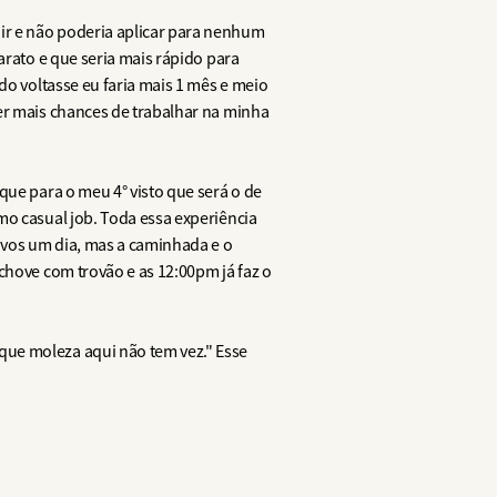
ir e não poderia aplicar para nenhum
arato e que seria mais rápido para
do voltasse eu faria mais 1 mês e meio
er mais chances de trabalhar na minha
que para o meu 4° visto que será o de
mo casual job. Toda essa experiência
ivos um dia, mas a caminhada e o
chove com trovão e as 12:00pm já faz o
que moleza aqui não tem vez." Esse