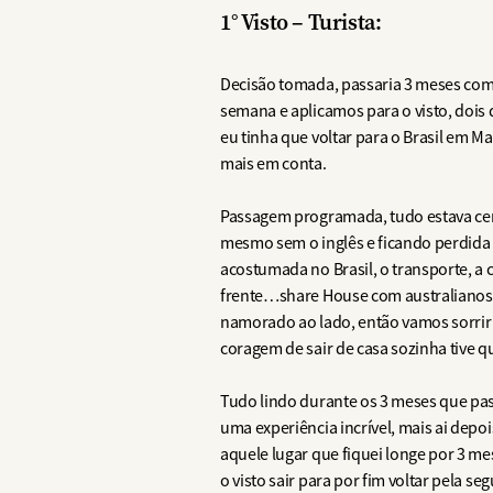
1° Visto – Turista:
Decisão tomada, passaria 3 meses como
semana e aplicamos para o visto, dois
eu tinha que voltar para o Brasil em M
mais em conta.
Passagem programada, tudo estava certo
mesmo sem o inglês e ficando perdida 
acostumada no Brasil, o transporte, a 
frente…share House com australianos 
namorado ao lado, então vamos sorrir 
coragem de sair de casa sozinha tive 
Tudo lindo durante os 3 meses que pass
uma experiência incrível, mais ai depoi
aquele lugar que fiquei longe por 3 me
o visto sair para por fim voltar pela se