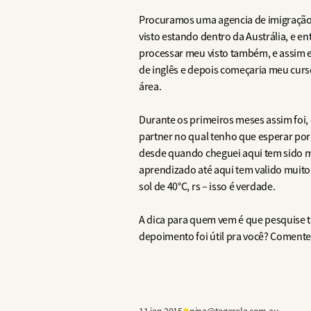
Procuramos uma agencia de imigração 
visto estando dentro da Austrália, e e
processar meu visto também, e assim eu
de inglês e depois começaria meu curs
área.
Durante os primeiros meses assim foi, 
partner no qual tenho que esperar por
desde quando cheguei aqui tem sido mu
aprendizado até aqui tem valido muito 
sol de 40°C, rs – isso é verdade.
A dica para quem vem é que pesquise 
depoimento foi útil pra você? Comente 
●
11 jan 2015
nina@tagarela.com.au