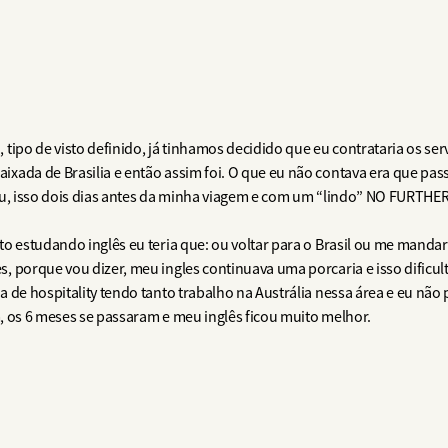
tipo de visto definido, já tinhamos decidido que eu contrataria os se
xada de Brasilia e então assim foi. O que eu não contava era que pas
iu, isso dois dias antes da minha viagem e com um “lindo” NO FURTHER
o estudando inglês eu teria que: ou voltar para o Brasil ou me mandar 
, porque vou dizer, meu ingles continuava uma porcaria e isso dificu
 de hospitality tendo tanto trabalho na Austrália nessa área e eu não p
im, os 6 meses se passaram e meu inglês ficou muito melhor.