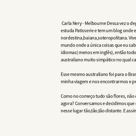
Carla Nery - Melbourne Dessa vez o dep
estuda Patisserie e tem um blog onde el
nordestina,baiana,soteropolitana. Viv
mundo onde a única coisas que eu sab
idiomas( menos em inglês), então todo
australiano muito simpático no qual c
Esse mesmo australiano foi para o Bras
minha viagem e nos encontrarmos e p
Como no começo tudo são flores, não co
agora? Conversamos e decidimos que qu
nesse lugar tão,tão,tão distante. E assi