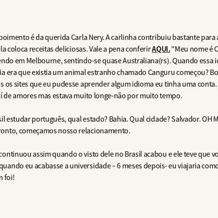
oimento é da querida Carla Nery. A carlinha contribuiu bastante para 
AQUI.
a coloca receitas deliciosas. Vale a pena conferir
"Meu nome é Ca
endo em Melbourne, sentindo-se quase Australiana(rs). Quando essa id
ia era que existia um animal estranho chamado Canguru começou? Bo
s os sites que eu pudesse aprender algum idioma eu tinha uma conta.
aí de amores mas estava muito longe-não por muito tempo.
il estudar português, qual estado? Bahia. Qual cidade? Salvador. OH M
ronto, começamos nosso relacionamento.
ntinuou assim quando o visto dele no Brasil acabou e ele teve que vol
ando eu acabasse a universidade – 6 meses depois- eu viajaria como 
m foi!