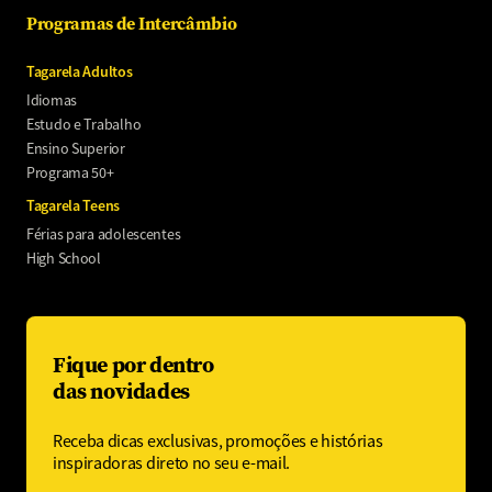
Programas de Intercâmbio
Tagarela Adultos
Idiomas
Estudo e Trabalho
Ensino Superior
Programa 50+
Tagarela Teens
Férias para adolescentes
High School
Fique por dentro
das novidades
Receba dicas exclusivas, promoções e histórias
inspiradoras direto no seu e-mail.