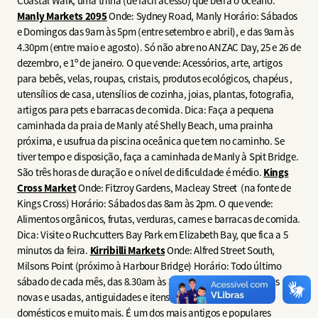
Coastal Walk, uma trilha (de fácil acesso) que beira o oceano.
Manly Markets 2095
Onde: Sydney Road, Manly Horário: Sábados
e Domingos das 9am às 5pm (entre setembro e abril), e das 9am às
4.30pm (entre maio e agosto). Só não abre no ANZAC Day, 25 e 26 de
dezembro, e 1º de janeiro. O que vende: Acessórios, arte, artigos
para bebês, velas, roupas, cristais, produtos ecológicos, chapéus ,
utensílios de casa, utensílios de cozinha, joias, plantas, fotografia,
artigos para pets e barracas de comida. Dica: Faça a pequena
caminhada da praia de Manly até Shelly Beach, uma prainha
próxima, e usufrua da piscina oceânica que tem no caminho. Se
tiver tempo e disposição, faça a caminhada de Manly à Spit Bridge.
São três horas de duração e o nível de dificuldade é médio.
Kings
Cross Market
Onde: Fitzroy Gardens, Macleay Street (na fonte de
Kings Cross) Horário: Sábados das 8am às 2pm. O que vende:
Alimentos orgânicos, frutas, verduras, carnes e barracas de comida.
Dica: Visite o Ruchcutters Bay Park em Elizabeth Bay, que fica a 5
minutos da feira.
Kirribilli Markets
Onde:
Alfred Street South,
Milsons Point (próximo à Harbour Bridge)
Horário: Todo último
sábado de cada mês, das 8.30am às 3pm. O que vende: Roupas
novas e usadas, antiguidades e itens colecionáveis, utensílios
domésticos e muito mais. É um dos mais antigos e populares