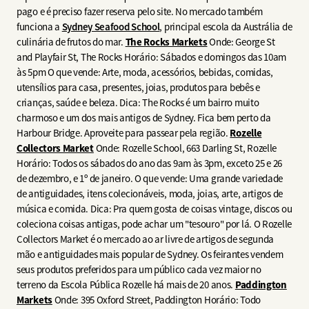
pago e é preciso fazer reserva pelo site. No mercado também
funciona a
Sydney Seafood School
, principal escola da Austrália de
culinária de frutos do mar.
The Rocks Markets
Onde: George St
and Playfair St, The Rocks Horário: Sábados e domingos das 10am
às 5pm O que vende: Arte, moda, acessórios, bebidas, comidas,
utensílios para casa, presentes, joias, produtos para bebês e
crianças, saúde e beleza. Dica: The Rocks é um bairro muito
charmoso e um dos mais antigos de Sydney. Fica bem perto da
Harbour Bridge. Aproveite para passear pela região.
Rozelle
Collectors Market
Onde: Rozelle School, 663 Darling St, Rozelle
Horário: Todos os sábados do ano das 9am às 3pm, exceto 25 e 26
de dezembro, e 1º de janeiro. O que vende: Uma grande variedade
de antiguidades, itens colecionáveis, moda, joias, arte, artigos de
música e comida. Dica: Pra quem gosta de coisas vintage, discos ou
coleciona coisas antigas, pode achar um "tesouro" por lá. O Rozelle
Collectors Market é o mercado ao ar livre de artigos de segunda
mão e antiguidades mais popular de Sydney. Os feirantes vendem
seus produtos preferidos para um público cada vez maior no
terreno da Escola Pública Rozelle há mais de 20 anos.
Paddington
Markets
Onde: 395 Oxford Street, Paddington Horário: Todo