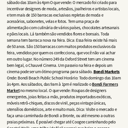
sábado das 10am às 4pm O que vende: O mercado foi criado para
incentivar designers de moda, artesãos, joalheiros e artistas locais,
e tem mais de 150 barracas exclusivas repletas de moda e
acessórios, sabonetes, velas e fotos. Tem uma praça de
alimentação com culinária de vários países, chocolates artesanais
e pães locais. Lá também são vendidos flores e bonsais. Toda
semana tem barraca nova na feira. Dica: Essa feira existe há mais
de 50 anos. São 150 barracas com muitos produtos exclusivos da
feira, vendidos por quem os confecciona, que você não vai achar
em outro lugar. No número 249 da Oxford Street tem um cinema
bem legal, o Chauvel Cinema. Um passeio na feira e depois um
cinema pode ser um ótimo programa para sábado.
Bondi Markets
Onde: Bondi Beach Public School Horário: Todo domingo das 10am
às 4pm. Aos sábados, das 9am à 1pm é realizado o
Bondi Farmers
Market
no mesmo local. O que vende: Roupas de designers
emergentes, joias feitas a mão, produtos importados exóticos,
móveis retrô-chiques, discos de vinil, peças vintage únicas,
utensílios domésticos, arte e muito mais. Dica: Visite o mercado e
faça uma caminhada de Bondi a Bronte, ou até mesmo a outras
praias próximas. É possível chegar até Coogee caminhando pelo