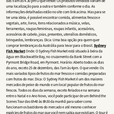
das 9 am às 4.30 pm O que vende: Os produtos vendidos variam de
uma localização para a outra e também conforme o dia. As
informações detalhadas estão no site com link acima. Mas para se
ter uma ideia, é possível encontrar comida, alimentos frescos e
vegetais, arte, livros, itens relacionados a música, velas,
ferramentas, roupas femininas, roupas infantis, acessórios,
acessórios de cabelo, joias, presentes, utensílios domésticos,
brinquedos, lembranças. Dica: Uma boa opção pra quem quer
comprar lembranças da Austrália para levar para o Brasil.
Sydney
Fish Market
Onde: O Sydney Fish Market está situado à beira da
água em Blackwattle Bay, no cruzamento da Bank Street com a
Pyrmont Bridge Road, em Pyrmont. Horário: Aberto todos os dias
do ano, exceto 25 de dezembro, das 7am às 4pm. O que vende: Os
mais variados tipos de frutos do mar frescos e comidas preparadas
com frutos do mar. Dica: O Sydney Fish Market é um dos maiores
mercados de peixe do mundo e um local popular de frutos do mar
frescos. Todos os dias da semana, exceto feriados e na semana
entre o Natal e o Ano Novo, você pode participar de um Behind the
Scenes Tour das 6h40 às 8h30 da manhã para saber como
funcionam os bastidores do mercado e até mesmo conhecer
espécies de frutos do mar que você nem sabia que existiam. O tour é