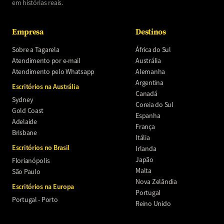
em histórias reais.
Empresa
Destinos
Sobre a Tagarela
África do Sul
Atendimento por e-mail
Austrália
Atendimento pelo Whatsapp
Alemanha
Argentina
Escritórios na Austrália
Canadá
Sydney
Coreia do Sul
Gold Coast
Espanha
Adelaide
França
Brisbane
Itália
Escritórios no Brasil
Irlanda
Japão
Florianópolis
Malta
São Paulo
Nova Zelândia
Escritórios na Europa
Portugal
Portugal - Porto
Reino Unido