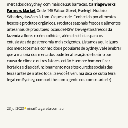
mercados de Sydney, com mais de 220 barracas.
Carriageworks
Farmers Market
Onde: 245 Wilson Street, Eveleigh Horário:
Sábados, das 8am à 1pm. O que vende: Conhecido por alimentos
frescos e produtos orgânicos. Produtos sazonais frescos e alimentos
artesanais de produtores locais de NSW. De vegetais frescos da
fazenda a flores recém-colhidas, além de delícias para os
entusiastas da gastronomia mais exigentes. Listamos aqui alguns
dos mercados mais conhecidos e populares de Sydney. Vale lembrar
que a maioria dos mercados pode ter alteração de horário por
causa do clima e outros fatores, então é sempre bom verificar
horários e dias de funcionamento nos sites ou redes sociais das
feiras antes de ir até o local. Se você tiver uma dica de outra feira
legal em Sydney, compartilhe com a gente nos comentários! :)
●
23 jul 2023
nina@tagarela.com.au