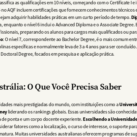
assifica as qualificações em 10 níveis, começando com o Certificate I e
a 4 no AQF incluem certificações que fornecem conhecimentos técnicos e
Di
sejam adquirir habilidades práticas em um curto período de tempo.
, enquanto o nível 6 inclui o Advanced Diploma e o Associate Degree.
issionais, preparando os alunos para cargos mais qualificados ou par
ão
: O nível 7, correspondente ao Bachelor Degree, é o mais comum entr
linas específicas e normalmente leva de 3 a 4 anos para ser concluído.
Doctoral Degree, focados em pesquisa e aplicação prática.
strália: O Que Você Precisa Saber
Universi
sidades mais prestigiadas do mundo, com instituições como a
dney
liderando os rankings globais. Essas universidades são conhecid
Escolhendo a Universidade
sa de ponta e um corpo docente experiente.
iderar fatores como a localização, o curso de interesse, o suporte par
atura. Muitas universidades australianas oferecem programas de su