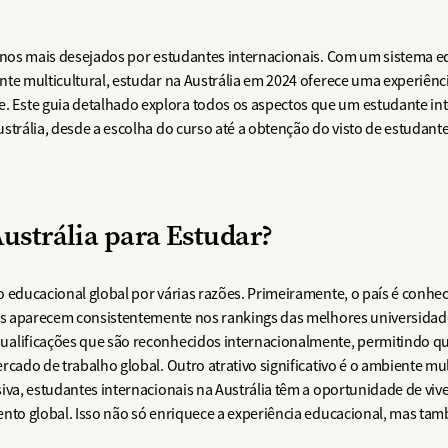
stinos mais desejados por estudantes internacionais. Com um sistem
nte multicultural, estudar na Austrália em 2024 oferece uma experiên
Este guia detalhado explora todos os aspectos que um estudante int
strália, desde a escolha do curso até a obtenção do visto de estudante
ustrália para Estudar?
 educacional global por várias razões. Primeiramente, o país é conhec
ais aparecem consistentemente nos rankings das melhores universidad
ualificações que são reconhecidos internacionalmente, permitindo q
cado de trabalho global. Outro atrativo significativo é o ambiente mu
siva, estudantes internacionais na Austrália têm a oportunidade de v
ento global. Isso não só enriquece a experiência educacional, mas ta