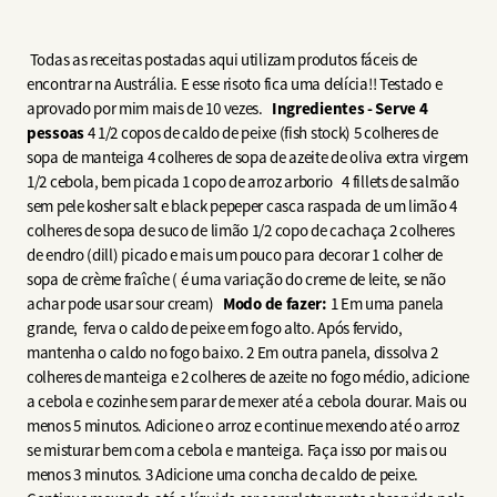
Todas as receitas postadas aqui utilizam produtos fáceis de
encontrar na Austrália. E esse risoto fica uma delícia!! Testado e
aprovado por mim mais de 10 vezes.
Ingredientes - Serve 4
pessoas
4 1/2 copos de caldo de peixe (fish stock) 5 colheres de
sopa de manteiga 4 colheres de sopa de azeite de oliva extra virgem
1/2 cebola, bem picada 1 copo de arroz arborio 4 fillets de salmão
sem pele kosher salt e black pepeper casca raspada de um limão 4
colheres de sopa de suco de limão 1/2 copo de cachaça 2 colheres
de endro (dill) picado e mais um pouco para decorar 1 colher de
sopa de crème fraîche ( é uma variação do creme de leite, se não
achar pode usar sour cream)
Modo de fazer:
1 Em uma panela
grande, ferva o caldo de peixe em fogo alto. Após fervido,
mantenha o caldo no fogo baixo. 2 Em outra panela, dissolva 2
colheres de manteiga e 2 colheres de azeite no fogo médio, adicione
a cebola e cozinhe sem parar de mexer até a cebola dourar. Mais ou
menos 5 minutos. Adicione o arroz e continue mexendo até o arroz
se misturar bem com a cebola e manteiga. Faça isso por mais ou
menos 3 minutos. 3 Adicione uma concha de caldo de peixe.