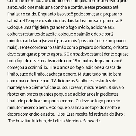
Continue mexendo até o líquido ser completamente absorvido pelo
arroz. Adicione mais uma concha e continue esse processo até
finalizar o caldo. Enquanto isso você pode começar a preparar o
salmão. 4 Tempere o salmão dos dois lados com sal e pimenta. 5
Coloque uma frigideira grande no fogo médio, adicione as 2
colheres restantes de azeite, coloque o salmão e deixe por 2
minutos cada lado (se você gosta mais "passado" deixe um pouco
mais). Tente coordenar o salmão com o preparo do risotto, o risotto
deve estar quase pronto agora. 6 O arroz deve estar al dente e quase
todo líquido deve ser absorvido com 15 minutos de quando você
começou a cozinhá-lo. Tire o arroz do fogo, adicione a casca de
limão, suco de limão, cachaça e endro. Misture tudo muito bem
com uma colher de pau. 7 Adicione as 3 colheres restantes de
manteiga e o crème fraîche ou sour cream, misture bem. 8 Sirva o
risotto em pratos quentes porque ao adicionar os ingredientes
finais ele pode ficar um pouco morno. Ou leve ao fogo por meio
minuto mexendo bem. 9 Coloque o salmão no topo do risotto e
decore com endro e azeite. Obs: Essa receita foi retirada do livro :
The brazilian kitchen, de Leticia Moreinos Schwartz.