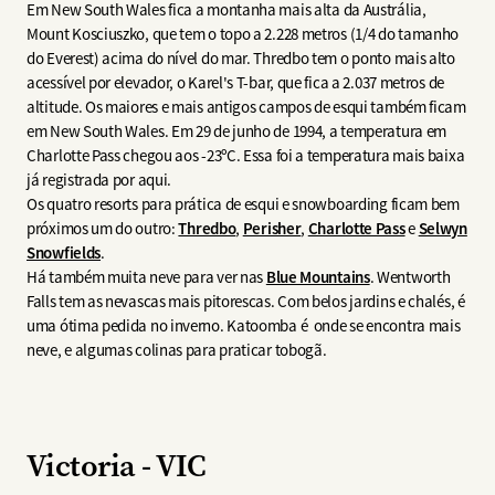
Em New South Wales fica a montanha mais alta da Austrália,
Mount Kosciuszko, que tem o topo a 2.228 metros (1/4 do tamanho
do Everest) acima do nível do mar. Thredbo tem o ponto mais alto
acessível por elevador, o Karel's T-bar, que fica a 2.037 metros de
altitude. Os maiores e mais antigos campos de esqui também ficam
em New South Wales. Em 29 de junho de 1994, a temperatura em
Charlotte Pass chegou aos -23ºC. Essa foi a temperatura mais baixa
já registrada por aqui.
Os quatro resorts para prática de esqui e snowboarding ficam bem
próximos um do outro:
Thredbo
,
Perisher
,
Charlotte Pass
e
Selwyn
Snowfields
.
Há também muita neve para ver nas
Blue Mountains
. Wentworth
Falls tem as nevascas mais pitorescas. Com belos jardins e chalés, é
uma ótima pedida no inverno. Katoomba é onde se encontra mais
neve, e algumas colinas para praticar tobogã.
Victoria - VIC