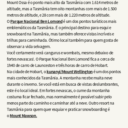
Mount Ossa é o ponto mais alto da Tasmânia com 1.614 metros de
altitude, mas a Tasmânia tem oito montanhas com mais de 1.500
metros de altitude, e 28 com mais de 1.220 metros de altitude.
O
Parque Nacional Ben Lomond
é um dos pontos turísticos mais
emblemáticos da Tasmânia. É o principal destino para esqui e
snowboard na Tasmânia, mas também oferece vistas incríveis e
trilhas para caminhada. Ótimo local também para quem gosta de
observar a vida selvagem.
Você certamente verá cangurus e wombats, mesmo debaixo de
fortes nevascas!. O Parque Nacional Ben Lomond fica a cerca de
1h40 de carro de Launceston e três horas de carro de Hobart.
Na cidade de Hobart, o
kunanyi/Mount Wellington
é um dos pontos
mais conhecidos da Tasmânia. A montanha recebe muita neve
durante o inverno. Se você está em busca de vistas deslumbrantes,
este é o local ideal. Em fortes nevascas, o cume da montanha
costuma ficar fechado, mas normalmente é possível subir pelo
menos parte do caminho e caminhar até a neve. Outro resort na
Tasmânia para quem quer esquiar e praticar snowboarding é
o
Mount Mawson.