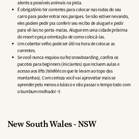
atente a possíveis animais na pista.
É obrigatório ter correntes para colocar nas rodas do seu
carro para poder entrar nos parques. Se não estiver nevando,
eles podem pedir pra conferir seu recibo de aluguel e pedir
para vê-las no porta-malas. Alugue em uma cidade próxima
do resort e peça orientação de como colocá-las.
Um cobertor velho pode ser útil na hora de colocar as
correntes.
Se você nunca esquiou ou fez snowboarding, confira os
pacotes para beginners (iniciantes) que incluem aulas e
acesso aos lifts (teleféricos que te levam ao topo das
montanhas). Com certeza você vai aproveitar mais se
aprender pelo menos o básico e não passar o tempo todo com
o bumbum molhado! =)
New South Wales - NSW