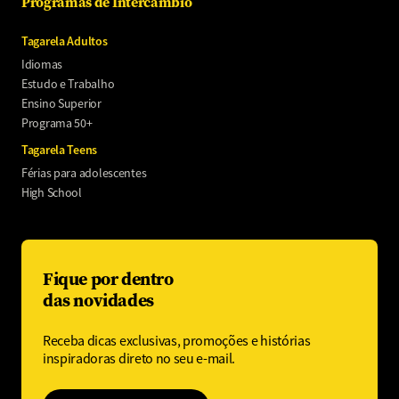
Programas de Intercâmbio
Tagarela Adultos
Idiomas
Estudo e Trabalho
Ensino Superior
Programa 50+
Tagarela Teens
Férias para adolescentes
High School
Fique por dentro
das novidades
Receba dicas exclusivas, promoções e histórias
inspiradoras direto no seu e-mail.