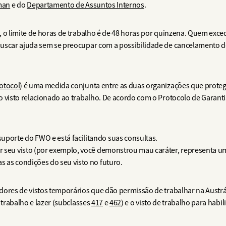
man
e do
Departamento de Assuntos Internos
.
 o limite de horas de trabalho é de 48 horas por quinzena. Quem exced
uscar ajuda sem se preocupar com a possibilidade de cancelamento do
otocol
) é uma medida conjunta entre as duas organizações que proteg
 visto relacionado ao trabalho. De acordo com o Protocolo de Garantia
porte do FWO e está facilitando suas consultas.
 seu visto (por exemplo, você demonstrou mau caráter, representa um 
s as condições do seu visto no futuro.
dores de vistos temporários que dão permissão de trabalhar na Austrá
e trabalho e lazer (subclasses
417
e
462
) e o visto de trabalho para hab