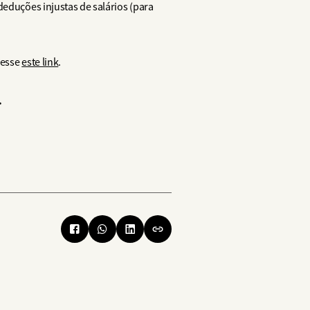
deduções injustas de salários (para
cesse
este link
.
.