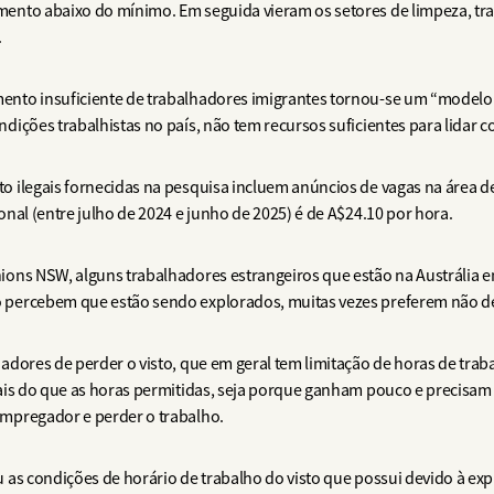
nto abaixo do mínimo. Em seguida vieram os setores de limpeza, tran
.
nto insuficiente de trabalhadores imigrantes tornou-se um “modelo d
ições trabalhistas no país, não tem recursos suficientes para lidar c
 ilegais fornecidas na pesquisa incluem anúncios de vagas na área d
nal (entre julho de 2024 e junho de 2025) é de A$24.10 por hora.
ons NSW, alguns trabalhadores estrangeiros que estão na Austrália e
 percebem que estão sendo explorados, muitas vezes preferem não d
dores de perder o visto, que em geral tem limitação de horas de trab
ais do que as horas permitidas, seja porque ganham pouco e precisam 
mpregador e perder o trabalho.
 as condições de horário de trabalho do visto que possui devido à exp