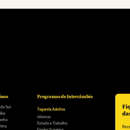
inos
Programas de Intercâmbio
Fi
 do Sul
Tagarela Adultos
da
ália
Idiomas
anha
Estudo e Trabalho
tina
Rec
Ensino Superior