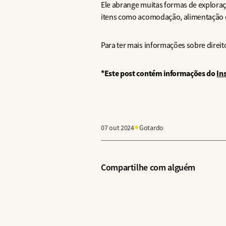
Ele abrange muitas formas de exploraçã
itens como acomodação, alimentação o
Para ter mais informações sobre direit
*Este post contém informações do
In
●
07 out 2024
Gotardo
Compartilhe com alguém