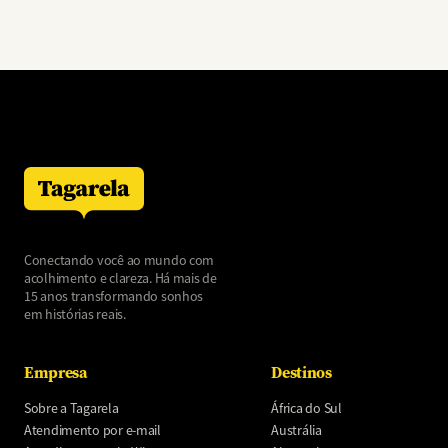
Conectando você ao mundo com
acolhimento e clareza. Há mais de
15 anos transformando sonhos
em histórias reais.
Empresa
Destinos
Sobre a Tagarela
África do Sul
Atendimento por e-mail
Austrália