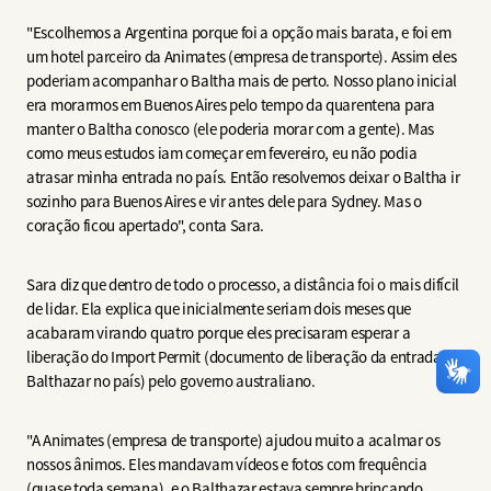
"Escolhemos a Argentina porque foi a opção mais barata, e foi em
um hotel parceiro da Animates (empresa de transporte). Assim eles
poderiam acompanhar o Baltha mais de perto. Nosso plano inicial
era morarmos em Buenos Aires pelo tempo da quarentena para
manter o Baltha conosco (ele poderia morar com a gente). Mas
como meus estudos iam começar em fevereiro, eu não podia
atrasar minha entrada no país. Então resolvemos deixar o Baltha ir
sozinho para Buenos Aires e vir antes dele para Sydney. Mas o
coração ficou apertado", conta Sara.
Sara diz que dentro de todo o processo, a distância foi o mais difícil
de lidar. Ela explica que inicialmente seriam dois meses que
acabaram virando quatro porque eles precisaram esperar a
liberação do Import Permit (documento de liberação da entrada do
Balthazar no país) pelo governo australiano.
"A Animates (empresa de transporte) ajudou muito a acalmar os
nossos ânimos. Eles mandavam vídeos e fotos com frequência
(quase toda semana), e o Balthazar estava sempre brincando,