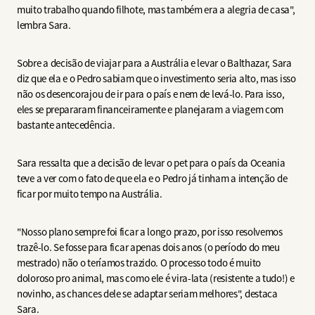
muito trabalho quando filhote, mas também era a alegria de casa",
lembra Sara.
Sobre a decisão de viajar para a Austrália e levar o Balthazar, Sara
diz que ela e o Pedro sabiam que o investimento seria alto, mas isso
não os desencorajou de ir para o país e nem de levá-lo. Para isso,
eles se prepararam financeiramente e planejaram a viagem com
bastante antecedência.
Sara ressalta que a decisão de levar o pet para o país da Oceania
teve a ver com o fato de que ela e o Pedro já tinham a intenção de
ficar por muito tempo na Austrália.
"Nosso plano sempre foi ficar a longo prazo, por isso resolvemos
trazê-lo. Se fosse para ficar apenas dois anos (o período do meu
mestrado) não o teríamos trazido. O processo todo é muito
doloroso pro animal, mas como ele é vira-lata (resistente a tudo!) e
novinho, as chances dele se adaptar seriam melhores", destaca
Sara.