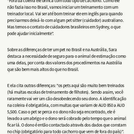
"Fora da coleira ele brinca com todo tipo de cachorro. Como ele
não fazia isso no Brasil, vamos iniciar um treinamento com um
treinador local. Vai ser até bom treinar ele em inglês para quando
precisarmos deixá-lo com algum pet sitter (cuidador) australiano.
Mas temos o contato de cuidadores brasileiros em Sydney, o que
pode ajudar inicialmente".
Sobre as diferenças de ter um pet no Brasil e na Austrália, Sara
destaca a necessidade de seguro para o animal de estimação como
uma delas, por conta dos valores dos procedimentos na Austrália
que são bem mais altos do que no Brasil.
E ela cita outras diferenças: "os pets aqui são muito bem treinados
(há muitas escolas de treinamento de filhotes). Sendo assim, você
raramente vai ver um cão desobedecendo seu dono. A identificação
na coleira é obrigatória, com multas que variam de AUD 850 a AUD
5,500. Caso o pet se perca e o dono não seja encontrado, ele é
levado a um abrigo e o dono será cobrado pelo tempo que o animal
ficar lá. O dono é então contactado através dos dados que constam
no chip (obrigatório para todo cachorro que vem de fora do país)".