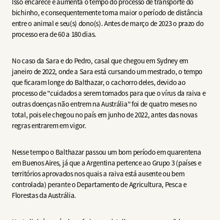
Isso encarece e aumenta o tempo do processo de transporte do
bichinho, e consequentemente torna maior o período de distância
entre o animal e seu(s) dono(s). Antes de março de 2023 o prazo do
processo era de 60 a 180 dias.
No caso da Sara e do Pedro, casal que chegou em Sydney em
janeiro de 2022, onde a Sara está cursando um mestrado, o tempo
que ficaram longe do Balthazar, o cachorro deles, devido ao
processo de "cuidados a serem tomados para que o vírus da raiva e
outras doenças não entrem na Austrália" foi de quatro meses no
total, pois ele chegou no país em junho de 2022, antes das novas
regras entrarem em vigor.
Nesse tempo o Balthazar passou um bom período em quarentena
em Buenos Aires, já que a Argentina pertence ao Grupo 3 (países e
territórios aprovados nos quais a raiva está ausente ou bem
controlada) perante o Departamento de Agricultura, Pesca e
Florestas da Austrália.