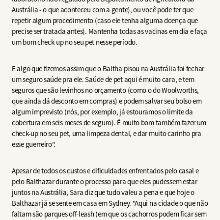
Austrália - o que aconteceu com a gente), ou você pode ter que
repetir algum procedimento (caso ele tenha alguma doença que
precise ser tratada antes). Mantenha todas as vacinas em dia e faça
um bom check-up no seu pet nesse período.
E algo que fizemos assim que o Baltha pisou na Austrália foi fechar
um seguro saúde pra ele. Saúde de pet aqui é muito cara, e tem
seguros que são levinhos no orçamento (como o do Woolworths,
que ainda dá desconto em compras) e podem salvar seu bolso em
algum imprevisto (nós, por exemplo, já estouramos o limite da
cobertura em seis meses de seguro). É muito bom também fazer um
check-up no seu pet, uma limpeza dental, e dar muito carinho pra
esse guerreiro".
Apesar de todos os custos e dificuldades enfrentados pelo casal e
pelo Balthazar durante o processo para que eles pudessem estar
juntos na Austrália, Sara diz que tudo valeu a pena e que hoje o
Balthazar já se sente em casa em Sydney. "Aqui na cidade o que não
faltam são parques off-leash (em que os cachorros podem ficar sem