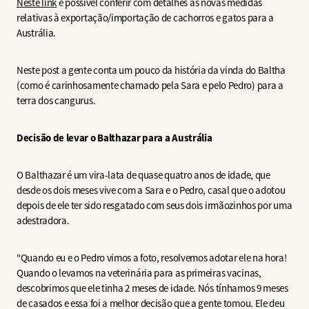
Neste link
é possível conferir com detalhes as novas medidas
relativas à exportação/importação de cachorros e gatos para a
Austrália.
Neste post a gente conta um pouco da história da vinda do Baltha
(como é carinhosamente chamado pela Sara e pelo Pedro) para a
terra dos cangurus.
Decisão de levar o Balthazar para a Austrália
O Balthazar é um vira-lata de quase quatro anos de idade, que
desde os dois meses vive com a Sara e o Pedro, casal que o adotou
depois de ele ter sido resgatado com seus dois irmãozinhos por uma
adestradora.
"Quando eu e o Pedro vimos a foto, resolvemos adotar ele na hora!
Quando o levamos na veterinária para as primeiras vacinas,
descobrimos que ele tinha 2 meses de idade. Nós tínhamos 9 meses
de casados e essa foi a melhor decisão que a gente tomou. Ele deu