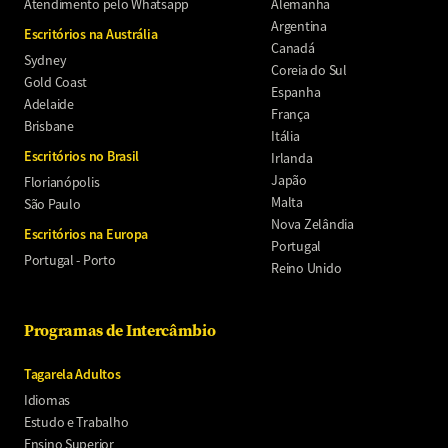
Atendimento pelo Whatsapp
Alemanha
Argentina
Escritórios na Austrália
Canadá
Sydney
Coreia do Sul
Gold Coast
Espanha
Adelaide
França
Brisbane
Itália
Escritórios no Brasil
Irlanda
Japão
Florianópolis
Malta
São Paulo
Nova Zelândia
Escritórios na Europa
Portugal
Portugal - Porto
Reino Unido
Programas de Intercâmbio
Tagarela Adultos
Idiomas
Estudo e Trabalho
Ensino Superior