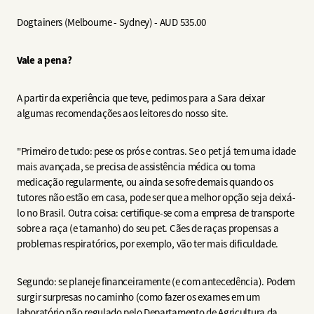
Dogtainers (Melbourne - Sydney) - AUD 535.00
Vale a pena?
A partir da experiência que teve, pedimos para a Sara deixar
algumas recomendações aos leitores do nosso site.
"Primeiro de tudo: pese os prós e contras. Se o pet já tem uma idade
mais avançada, se precisa de assistência médica ou toma
medicação regularmente, ou ainda se sofre demais quando os
tutores não estão em casa, pode ser que a melhor opção seja deixá-
lo no Brasil. Outra coisa: certifique-se com a empresa de transporte
sobre a raça (e tamanho) do seu pet. Cães de raças propensas a
problemas respiratórios, por exemplo, vão ter mais dificuldade.
Segundo: se planeje financeiramente (e com antecedência). Podem
surgir surpresas no caminho (como fazer os exames em um
laboratório não regulado pelo Departamento de Agricultura da