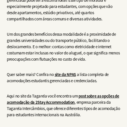
gerenciada pode ser a escolha ideal! Esse tipo de moradia é
especialmente projetado para estudantes, com opções que vão
desde apartamentos, estúdio privativos, até quartos
compartilhados com áreas comuns e diversas atividades.
Um dos grandes benefícios dessa modalidade é a proximidade de
grandes universidades ou do transporte público, facilitando o
deslocamento. E o melhor: contas como eletricidade e internet
costumam estar inclusas no valor do aluguel, o que significa menos
preocupações com flutuações no custo de vida.
Quer saber mais? Confira no
site da NPAS
a lista completa de
acomodações estudantis gerenciadas e credenciadas.
Aqui no site da Tagarela você encontra um
post sobre as opções de
acomodação da 2Stay Accommodation
, empresa parceira da
Tagarela Intercâmbios, que oferece diferentes tipos de acomodação
para estudantes internacionais na Austrália.