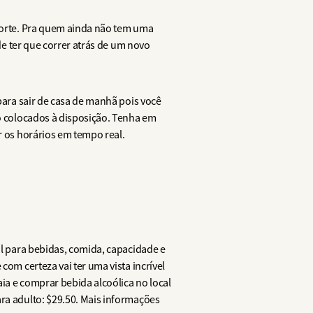
aporte. Pra quem ainda não tem uma
 de ter que correr atrás de um novo
 para sair de casa de manhã pois você
ão colocados à disposição. Tenha em
r os horários em tempo real.
al para bebidas, comida, capacidade e
com certeza vai ter uma vista incrível
aia e comprar bebida alcoólica no local
ara adulto: $29.50. Mais informações