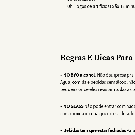
0h: Fogos de artifícios! São 12 mi
Regras E Dicas Para
– NO BYO alcohol.
Não é surpresa pra 
Água, comida e bebidas sem álcool nã
pequena onde eles revistam todas as b
– NO GLASS
Não pode entrar com nada 
com comida ou qualquer coisa de vidr
– Bebidas tem que estar fechadas
Para