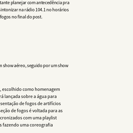
rtante planejar com antecedência pra
sintonizar na rádio 104.1 no horários
fogos no final do post.
um show aéreo, seguido por um show
re), escolhido como homenagem
erá lançada sobre a água para
sentação de fogos de artifícios
seção de fogos é voltada para as
incronizados com uma playlist
ios fazendo uma coreografia