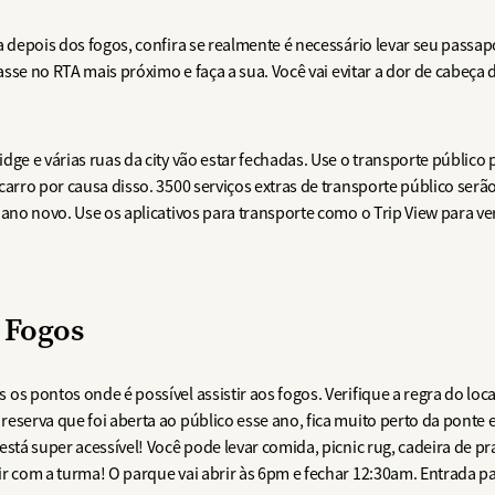
a depois dos fogos, confira se realmente é necessário levar seu pass
passe no RTA mais próximo e faça a sua. Você vai evitar a dor de cabeça
dge e várias ruas da city vão estar fechadas. Use o transporte público
carro por causa disso. 3500 serviços extras de transporte público ser
 ano novo. Use os aplicativos para transporte como o Trip View para ve
 Fogos
os pontos onde é possível assistir aos fogos. Verifique a regra do loc
serva que foi aberta ao público esse ano, fica muito perto da ponte e 
stá super acessível! Você pode levar comida, picnic rug, cadeira de pr
r com a turma! O parque vai abrir às 6pm e fechar 12:30am. Entrada p