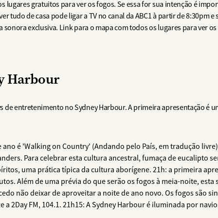
 lugares gratuitos para ver os fogos. Se essa for sua intenção é impo
er tudo de casa pode ligar a TV no canal da ABC1 à partir de 8:30pm e 
 sonora exclusiva. Link para o mapa com todos os lugares para ver os 
y Harbour
s de entretenimento no Sydney Harbour. A primeira apresentação é 
e ano é 'Walking on Country' (Andando pelo País, em tradução liv
landers. Para celebrar esta cultura ancestral, fumaça de eucalipto s
ritos, uma prática típica da cultura aborígene. 21h: a primeira apre
utos. Além de uma prévia do que serão os fogos à meia-noite, esta 
 cedo não deixar de aproveitar a noite de ano novo. Os fogos são s
nize a 2Day FM, 104.1. 21h15: A Sydney Harbour é iluminada por nav