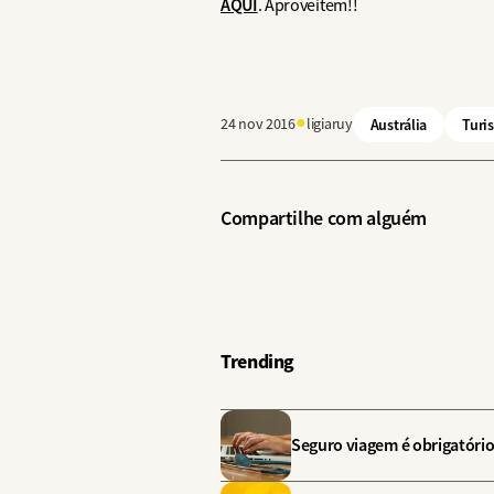
AQUI
. Aproveitem!!
●
24 nov 2016
ligiaruy
Austrália
Turi
Compartilhe com alguém
Trending
Seguro viagem é obrigatório