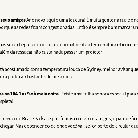
 seus amigos
Ano novo aqui é uma loucura! É muita gente na rua e é 
porque as redes ficam congestionadas. Então é sempre bom marcar um 
mas você chega cedo no local e normalmente a temperatura é bem que
além da ressaca) não custa nada passar um protetor!
tá acostumado com a temperatura louca de Sydney, melhor avisar que
ra pode cair bastante até meia noite.
ze na 104.1 as 9 e à meia noite.
Existe uma trilha sonora especial para 
ompleta!
heguei no Beare Park às 3pm, fomos com vários amigos, o parque fic
chegar. Mas dependendo de onde você vai, se for perto do circular q