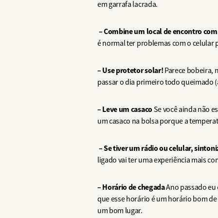
em garrafa lacrada.
– Combine um local de encontro com
é normal ter problemas com o celular 
– Use protetor solar!
Parece bobeira, 
passar o dia primeiro todo queimado (
– Leve um casaco
Se você ainda não es
um casaco na bolsa porque a temperatu
– Se tiver um rádio ou celular, sintoni
ligado vai ter uma experiência mais c
– Horário de chegada
Ano passado eu c
que esse horário é um horário bom de 
um bom lugar.