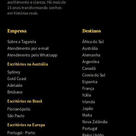
acolhimento e clareza. Há mais de
15 anos transformando sonhos
em histórias reais.
Empresa
Destinos
Sobre a Tagarela
África do Sul
Atendimento por e-mail
Austrália
Atendimento pelo Whatsapp
Alemanha
Argentina
Escritórios na Austrália
Canadá
Sydney
Coreia do Sul
Gold Coast
Espanha
Adelaide
França
Brisbane
Itália
Escritórios no Brasil
Irlanda
Japão
Florianópolis
Malta
São Paulo
Nova Zelândia
Escritórios na Europa
Portugal
Portugal - Porto
Reino Unido