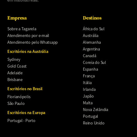
em histórias reais.
Empresa
Destinos
Sobre a Tagarela
África do Sul
Atendimento por e-mail
Austrália
Atendimento pelo Whatsapp
Alemanha
Argentina
Escritórios na Austrália
Canadá
Sydney
Coreia do Sul
Gold Coast
Espanha
Adelaide
França
Brisbane
Itália
Escritórios no Brasil
Irlanda
Japão
Florianópolis
Malta
São Paulo
Nova Zelândia
Escritórios na Europa
Portugal
Portugal - Porto
Reino Unido