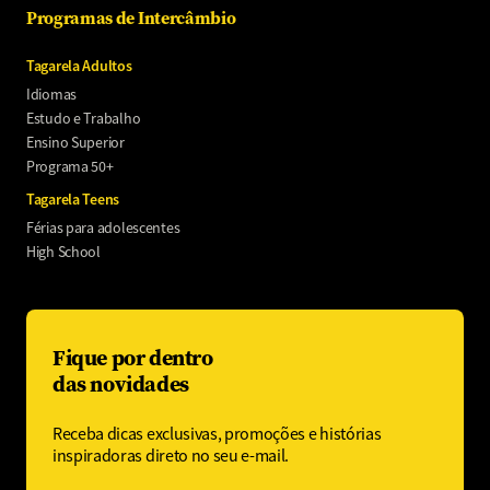
Programas de Intercâmbio
Tagarela Adultos
Idiomas
Estudo e Trabalho
Ensino Superior
Programa 50+
Tagarela Teens
Férias para adolescentes
High School
Fique por dentro
das novidades
Receba dicas exclusivas, promoções e histórias
inspiradoras direto no seu e-mail.