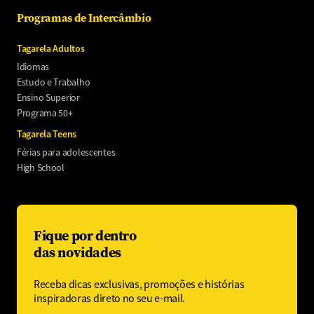
Programas de Intercâmbio
Tagarela Adultos
Idiomas
Estudo e Trabalho
Ensino Superior
Programa 50+
Tagarela Teens
Férias para adolescentes
High School
Fique por dentro
das novidades
Receba dicas exclusivas, promoções e histórias
inspiradoras direto no seu e-mail.