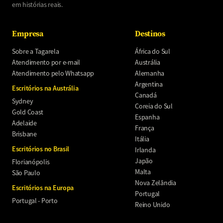
em histórias reais.
Empresa
Destinos
Sobre a Tagarela
África do Sul
Atendimento por e-mail
Austrália
Atendimento pelo Whatsapp
Alemanha
Argentina
Escritórios na Austrália
Canadá
Sydney
Coreia do Sul
Gold Coast
Espanha
Adelaide
França
Brisbane
Itália
Escritórios no Brasil
Irlanda
Japão
Florianópolis
Malta
São Paulo
Nova Zelândia
Escritórios na Europa
Portugal
Portugal - Porto
Reino Unido