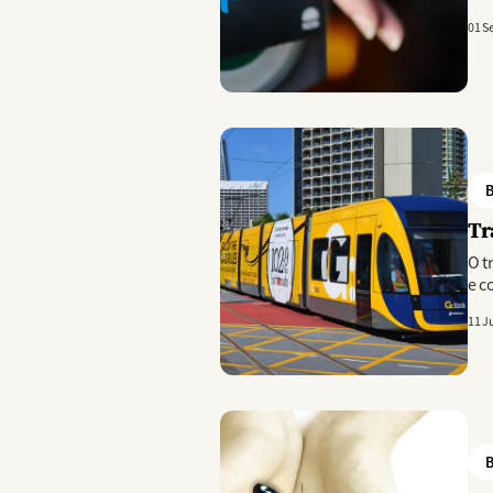
01 S
Imagem
B
Tr
O t
e c
11 J
Imagem
B