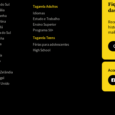
Fi
 do Sul
Tagarela Adultos
da
ália
Idiomas
anha
Estudo e Trabalho
tina
Rec
Ensino Superior
dá
hist
Programa 50+
mail
a do Sul
Tagarela Teens
nha
a
Férias para adolescentes
High School
da
o
Aco
Zelândia
gal
 Unido