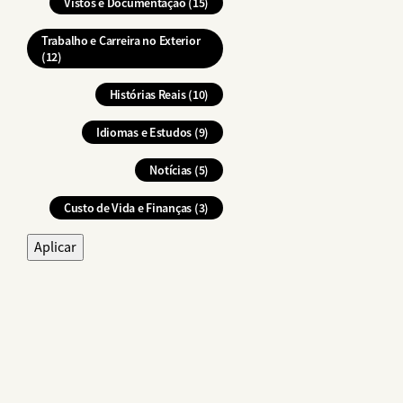
Vistos e Documentação (15)
Trabalho e Carreira no Exterior
(12)
Histórias Reais (10)
Idiomas e Estudos (9)
Notícias (5)
Custo de Vida e Finanças (3)