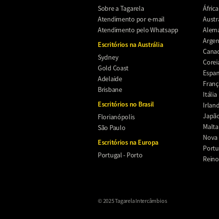
Sobre a Tagarela
África
Atendimento por e-mail
Austr
Atendimento pelo Whatsapp
Alem
Argen
Escritórios na Austrália
Cana
Sydney
Corei
Gold Coast
Espa
Adelaide
Franç
Brisbane
Itália
Escritórios no Brasil
Irlan
Japã
Florianópolis
Malta
São Paulo
Nova 
Escritórios na Europa
Portu
Portugal - Porto
Reino
© 2025 Tagarela Intercâmbios