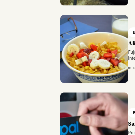
Imagem
B
Al
Fuj
int
01 J
Imagem
B
Sa
Pri