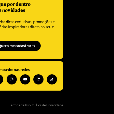
que por dentro
s novidades
eba dicas exclusivas, promoções e
órias inspiradoras direto no seu e-
.
Quero me cadastrar
mpanhe nas redes
Termos de Uso
Política de Privacidade