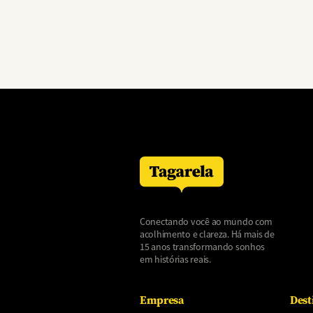
Conectando você ao mundo com
acolhimento e clareza. Há mais de
15 anos transformando sonhos
em histórias reais.
Empresa
Dest