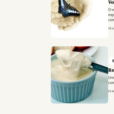
Vo
O v
exp
com
18 J
Imagem
B
Re
Uma
com
01 S