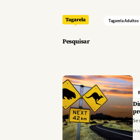
Pular para o conteúdo principal
Tagarela Adultos
Pesquisar
Imagem
B
Di
pr
Se 
15 J