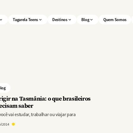
Tagarela Teens
Destinos
Blog
Quem Somos
log
rigir na Tasmânia: o que brasileiros
ecisam saber
você vai estudar, trabalhar ou viajar para
ul 2014