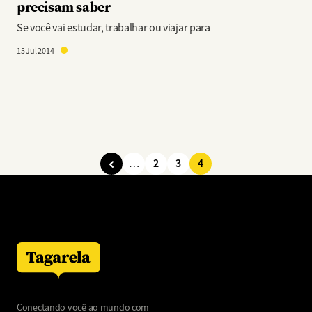
precisam saber
Se você vai estudar, trabalhar ou viajar para
15 Jul 2014
2
3
4
…
Paginação
Página
Página
Página
Conectando você ao mundo com