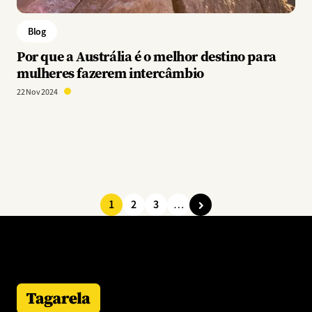
Blog
Por que a Austrália é o melhor destino para
mulheres fazerem intercâmbio
22 Nov 2024
1
2
3
…
Paginação
Página
Página
Página