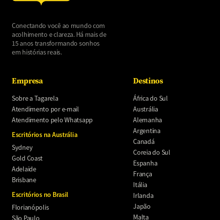
Conectando você ao mundo com
acolhimento e clareza. Há mais de
15 anos transformando sonhos
em histórias reais.
Empresa
Destinos
Sobre a Tagarela
África do Sul
Atendimento por e-mail
Austrália
Atendimento pelo Whatsapp
Alemanha
Argentina
Escritórios na Austrália
Canadá
Sydney
Coreia do Sul
Gold Coast
Espanha
Adelaide
França
Brisbane
Itália
Escritórios no Brasil
Irlanda
Japão
Florianópolis
Malta
São Paulo