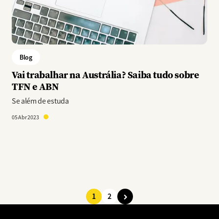
Blog
Vai trabalhar na Austrália? Saiba tudo sobre
TFN e ABN
Se além de estuda
05 Abr 2023
1
2
Paginação
Página
Página