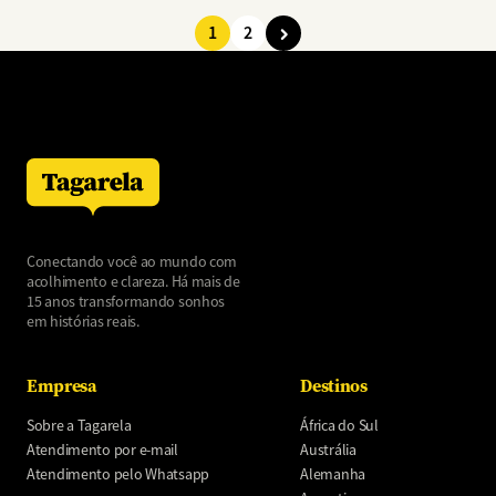
1
2
Paginação
Página
Página
Conectando você ao mundo com
acolhimento e clareza. Há mais de
15 anos transformando sonhos
em histórias reais.
Empresa
Destinos
Sobre a Tagarela
África do Sul
Atendimento por e-mail
Austrália
Atendimento pelo Whatsapp
Alemanha