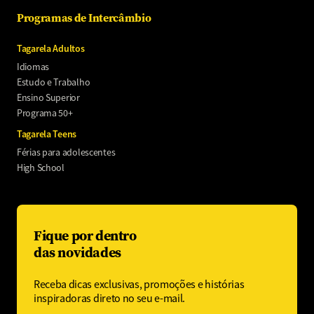
Programas de Intercâmbio
Tagarela Adultos
Idiomas
Estudo e Trabalho
Ensino Superior
Programa 50+
Tagarela Teens
Férias para adolescentes
High School
Fique por dentro
das novidades
Receba dicas exclusivas, promoções e histórias
inspiradoras direto no seu e-mail.