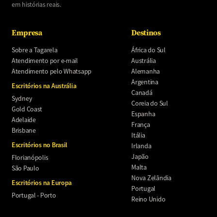
em histórias reais.
Empresa
Destinos
Sobre a Tagarela
África do Sul
Atendimento por e-mail
Austrália
Atendimento pelo Whatsapp
Alemanha
Argentina
Escritórios na Austrália
Canadá
Sydney
Coreia do Sul
Gold Coast
Espanha
Adelaide
França
Brisbane
Itália
Escritórios no Brasil
Irlanda
Japão
Florianópolis
Malta
São Paulo
Nova Zelândia
Escritórios na Europa
Portugal
Portugal - Porto
Reino Unido