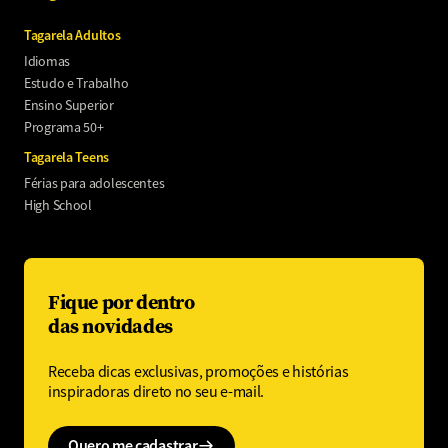
Tagarela Adultos
Idiomas
Estudo e Trabalho
Ensino Superior
Programa 50+
Tagarela Teens
Férias para adolescentes
High School
Fique por dentro
das novidades
Receba dicas exclusivas, promoções e histórias
inspiradoras direto no seu e-mail.
Quero me cadastrar