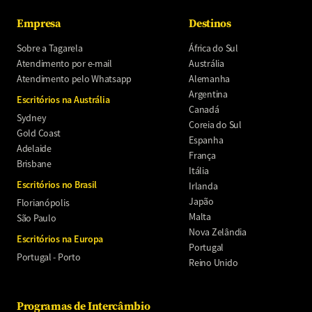
Empresa
Destinos
Sobre a Tagarela
África do Sul
Atendimento por e-mail
Austrália
Atendimento pelo Whatsapp
Alemanha
Argentina
Escritórios na Austrália
Canadá
Sydney
Coreia do Sul
Gold Coast
Espanha
Adelaide
França
Brisbane
Itália
Escritórios no Brasil
Irlanda
Japão
Florianópolis
Malta
São Paulo
Nova Zelândia
Escritórios na Europa
Portugal
Portugal - Porto
Reino Unido
Programas de Intercâmbio