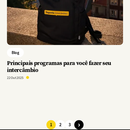
Blog
Principais programas para você fazer seu
intercâmbio
22 Out 2025
1
2
3
Paginação
Página
Página
Página