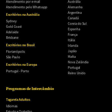
Atendimento por e-mail
Austrália
Atendimento pelo Whatsapp
Alemanha
Argentina
Escritórios na Austrália
Canadá
Sydney
Coreia do Sul
Gold Coast
Espanha
Adelaide
França
Brisbane
Itália
Escritórios no Brasil
Irlanda
Japão
Florianópolis
Malta
São Paulo
Nova Zelândia
Escritórios na Europa
Portugal
Portugal - Porto
Reino Unido
Programas de Intercâmbio
Tagarela Adultos
Idiomas
Estudo e Trabalho