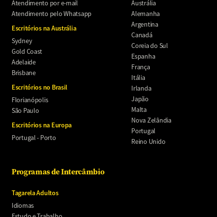
Atendimento por e-mail
Austrália
Atendimento pelo Whatsapp
Alemanha
Argentina
Escritórios na Austrália
Canadá
Sydney
Coreia do Sul
Gold Coast
Espanha
Adelaide
França
Brisbane
Itália
Escritórios no Brasil
Irlanda
Japão
Florianópolis
Malta
São Paulo
Nova Zelândia
Escritórios na Europa
Portugal
Portugal - Porto
Reino Unido
Programas de Intercâmbio
Tagarela Adultos
Idiomas
Estudo e Trabalho