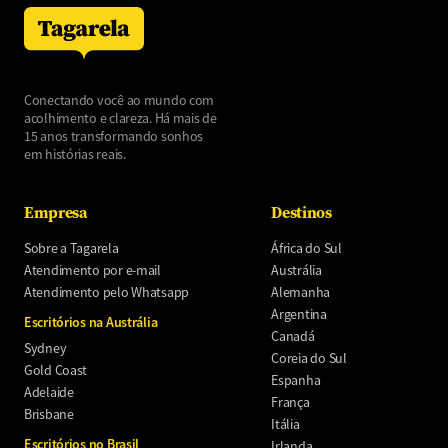
Conectando você ao mundo com
acolhimento e clareza. Há mais de
15 anos transformando sonhos
em histórias reais.
Empresa
Destinos
Sobre a Tagarela
África do Sul
Atendimento por e-mail
Austrália
Atendimento pelo Whatsapp
Alemanha
Argentina
Escritórios na Austrália
Canadá
Sydney
Coreia do Sul
Gold Coast
Espanha
Adelaide
França
Brisbane
Itália
Escritórios no Brasil
Irlanda