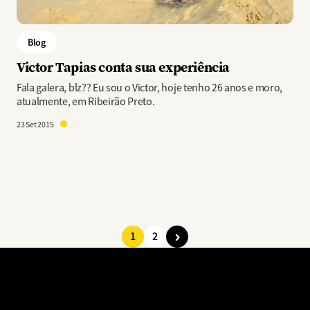
Blog
Victor Tapias conta sua experiência
Fala galera, blz?? Eu sou o Victor, hoje tenho 26 anos e moro,
atualmente, em Ribeirão Preto.
23 Set 2015
1
2
Paginação
Página
Página