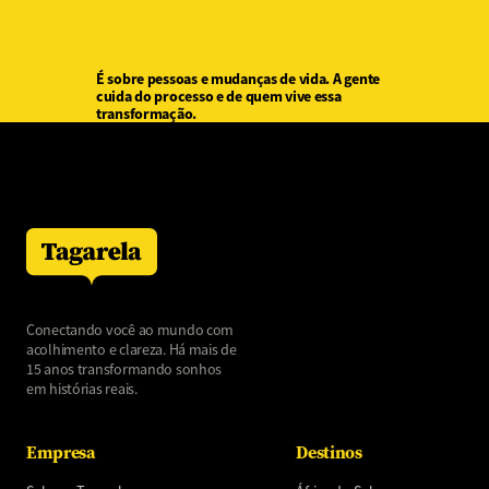
É sobre pessoas e mudanças de vida. A gente
cuida do processo e de quem vive essa
transformação.
Conectando você ao mundo com
acolhimento e clareza. Há mais de
15 anos transformando sonhos
em histórias reais.
Empresa
Destinos