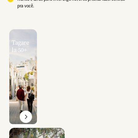
pra você.
Tagare
la 50+