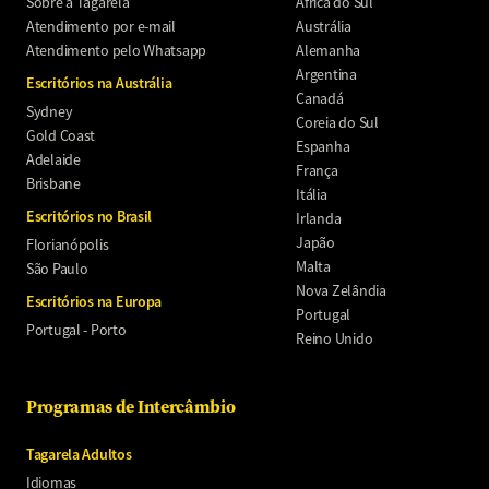
Sobre a Tagarela
África do Sul
Atendimento por e-mail
Austrália
Atendimento pelo Whatsapp
Alemanha
Argentina
Escritórios na Austrália
Canadá
Sydney
Coreia do Sul
Gold Coast
Espanha
Adelaide
França
Brisbane
Itália
Escritórios no Brasil
Irlanda
Japão
Florianópolis
Malta
São Paulo
Nova Zelândia
Escritórios na Europa
Portugal
Portugal - Porto
Reino Unido
Programas de Intercâmbio
Tagarela Adultos
Idiomas