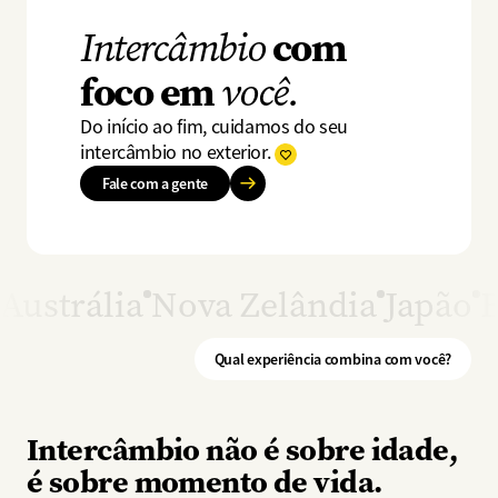
com
Intercâmbio
foco em
você.
Do início ao fim, cuidamos do seu
intercâmbio no exterior.
Fale com a gente
Austrália
Nova Zelândia
Japão
B
Qual experiência combina com você?
Intercâmbio não é sobre idade,
é sobre momento de vida.